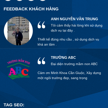
Thiết kế đúng nhu cầu , sử dụng dịch vụ
khá an tâm .
FEEDBACK KHÁCH HÀNG
TRƯỜNG ABC
Đại diện trường mầm non ABC
Cảm ơn Minh Khoa Cần Giuộc, Xây dựng
một ngôi trường đẹp, sang trọng
ANH KỲ
Tôi cảm thấy hài lòng khi sử dụng
dịch vụ tại đây .
Tôi cảm thấy hài lòng khi sử dụng dịch vụ
tại đây . dịch vụ khá tốt , tôi an tâm khi sử
dụng tại đây .
CHỦ ĐẦU TƯ: ANH VIỆT
Tôi cảm thấy hài lòng khi sử dụng
TAG SEO:
dịch vụ tại đây .