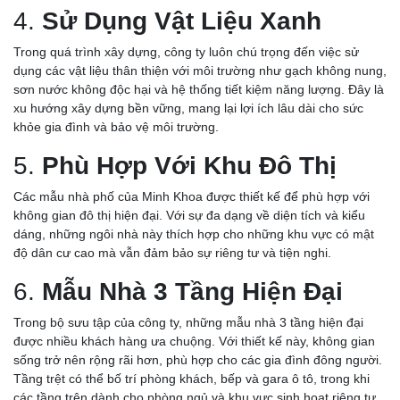
4.
Sử Dụng Vật Liệu Xanh
Trong quá trình xây dựng, công ty luôn chú trọng đến việc sử
dụng các vật liệu thân thiện với môi trường như gạch không nung,
sơn nước không độc hại và hệ thống tiết kiệm năng lượng. Đây là
xu hướng xây dựng bền vững, mang lại lợi ích lâu dài cho sức
khỏe gia đình và bảo vệ môi trường.
5.
Phù Hợp Với Khu Đô Thị
Các mẫu nhà phố của Minh Khoa được thiết kế để phù hợp với
không gian đô thị hiện đại. Với sự đa dạng về diện tích và kiểu
dáng, những ngôi nhà này thích hợp cho những khu vực có mật
độ dân cư cao mà vẫn đảm bảo sự riêng tư và tiện nghi.
6.
Mẫu Nhà 3 Tầng Hiện Đại
Trong bộ sưu tập của công ty, những mẫu nhà 3 tầng hiện đại
được nhiều khách hàng ưa chuộng. Với thiết kế này, không gian
sống trở nên rộng rãi hơn, phù hợp cho các gia đình đông người.
Tầng trệt có thể bố trí phòng khách, bếp và gara ô tô, trong khi
các tầng trên dành cho phòng ngủ và khu vực sinh hoạt riêng tư.