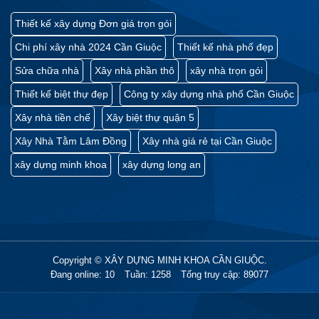
Thiết kế xây dựng Đơn giá trọn gói
Thiết kế đúng nhu cầu , sử dụng dịch vụ
khá an tâm .
Chi phí xây nhà 2024 Cần Giuộc
Thiết kế nhà phố đẹp
Sửa chữa nhà
Xây nhà phần thô
xây nhà trọn gói
ANH NGUYỄN VĂN TRUNG
Thiết kế biệt thự đẹp
Công ty xây dựng nhà phố Cần Giuộc
Tôi cảm thấy hài lòng khi sử dụng
dịch vụ tại đây .
Xây nhà tiền chế
Xây biệt thự quận 5
Thiết kế đúng nhu cầu , sử dụng dịch vụ
Xây Nhà Tằm Lâm Đồng
Xây nhà giá rẻ tại Cần Giuộc
khá an tâm .
xây dựng minh khoa
xây dựng long an
Copyright © XÂY DỰNG MINH KHOA CẦN GIUỘC.
Đang online: 10
Tuần: 1258
Tổng truy cập: 89077