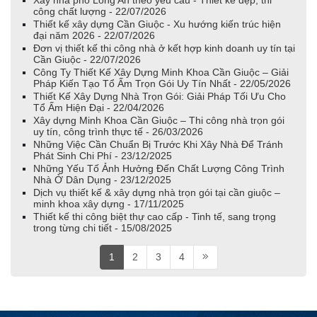
Xây nhà phố Long An theo yêu cầu - Thiết kế đẹp, thi
công chất lượng - 22/07/2026
Thiết kế xây dựng Cần Giuộc - Xu hướng kiến trúc hiện
đại năm 2026 - 22/07/2026
Đơn vị thiết kế thi công nhà ở kết hợp kinh doanh uy tín tại
Cần Giuộc - 22/07/2026
Công Ty Thiết Kế Xây Dựng Minh Khoa Cần Giuộc – Giải
Pháp Kiến Tạo Tổ Ấm Trọn Gói Uy Tín Nhất - 22/05/2026
Thiết Kế Xây Dựng Nhà Trọn Gói: Giải Pháp Tối Ưu Cho
Tổ Ấm Hiện Đại - 22/04/2026
Xây dựng Minh Khoa Cần Giuộc – Thi công nhà trọn gói
uy tín, công trình thực tế - 26/03/2026
Những Việc Cần Chuẩn Bị Trước Khi Xây Nhà Để Tránh
Phát Sinh Chi Phí - 23/12/2025
Những Yếu Tố Ảnh Hưởng Đến Chất Lượng Công Trình
Nhà Ở Dân Dụng - 23/12/2025
Dịch vụ thiết kế & xây dựng nhà trọn gói tại cần giuộc –
minh khoa xây dựng - 17/11/2025
Thiết kế thi công biệt thự cao cấp - Tinh tế, sang trọng
trong từng chi tiết - 15/08/2025
TRƯỜNG ABC
Đại diện trường mầm non ABC
1
2
3
4
Cảm ơn Minh Khoa Cần Giuộc, Xây dựng
một ngôi trường đẹp, sang trọng