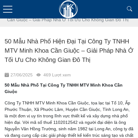
Trang chủ
Tin tức
50 Mẫu Nhà Phố Hiện Đại Tại Công Ty TNHH MTV Minh Khoa
Cần Giuộc – Giải Pháp Nhà Ở Tối Ưu Cho Không Gian Đô Thị
50 Mẫu Nhà Phố Hiện Đại Tại Công Ty TNHH
MTV Minh Khoa Cần Giuộc – Giải Pháp Nhà Ở
Tối Ưu Cho Không Gian Đô Thị
27/06/2025
469 Lượt xem
50 Mẫu Nhà Phố Tại Công Ty TNHH MTV Minh Khoa Cần
Giuộc
Công Ty TNHH MTV Minh Khoa Cần Giuộc, tọa lạc tại Tổ 10, Ấp
Phước Thuận, Xã Phước Lâm, Huyện Cần Giuộc, Tỉnh Long An,
là một đơn vị uy tín trong lĩnh vực thiết kế và xây dựng nhà phố
hiện đại. Với mã số thuế 1102012542 và người đại diện là ông
Nguyễn Văn Hồng Trường, sinh năm 1982 tại Long An, công ty đã
và đang cung cấp các giải pháp thiết kế kiến trúc sáng tạo và chất