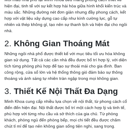
hiện đại, tinh tế với sự kết hợp hài hòa giữa hình khối kiến trúc và
màu sắc. Những đường nét đơn giản nhưng đầy phong cách, kết
hợp với vật liệu xây dựng cao cấp như kính cường lực, gỗ tự
nhiên và thép không gỉ, tạo nên sự thanh lịch và hiện đại cho ngôi
nhà.
2.
Không Gian Thoáng Mát
Những ngôi nhà phố được thiết kế với mục tiêu tối ưu hóa không
gian sử dụng. Tất cả các căn nhà đều được bố trí hợp lý, với diện
tích từng phòng phù hợp để tạo sự thoải mái cho gia đình. Ban
công rộng, cửa sổ lớn và hệ thống thông gió đảm bảo sự thông
thoáng và ánh sáng tự nhiên tràn ngập trong mọi không gian.
3.
Thiết Kế Nội Thất Đa Dạng
Minh Khoa cung cấp nhiều lựa chọn về nội thất, từ phong cách cổ
điển đến hiện đại. Nội thất được bố trí một cách hợp lý và tinh tế,
phù hợp với từng nhu cầu và sở thích của gia chủ. Từ phòng
khách, phòng ngủ đến phòng bếp, mọi chi tiết đều được chăm
chút tỉ mỉ để tạo nên không gian sống tiện nghi, sang trọng.