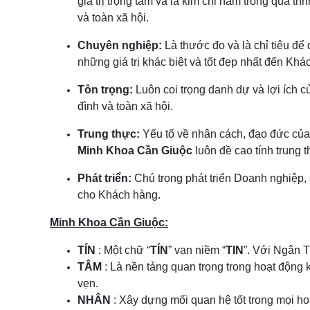
giá trị trọng tâm và là kim chỉ nam trong quá tr
và toàn xã hội.
Chuyên nghiệp:
Là thước đo và là chỉ tiêu để
những giá trị khác biệt và tốt đẹp nhất đến K
Tôn trọng:
Luôn coi trọng danh dự và lợi ích c
đình và toàn xã hội.
Trung thực:
Yếu tố về nhân cách, đạo đức của c
Minh Khoa Cần Giuộc
luôn đề cao tính trung 
Phát triển:
Chú trọng phát triển Doanh nghiệp,
cho Khách hàng.
Minh Khoa Cần Giuộc:
TÍN
: Một chữ “
TÍN
” vạn niềm “
TIN
”. Với Ngân T
TÂM
: Là nền tảng quan trọng trong hoạt động 
vẹn.
NHÂN
: Xây dựng mối quan hệ tốt trong mọi h