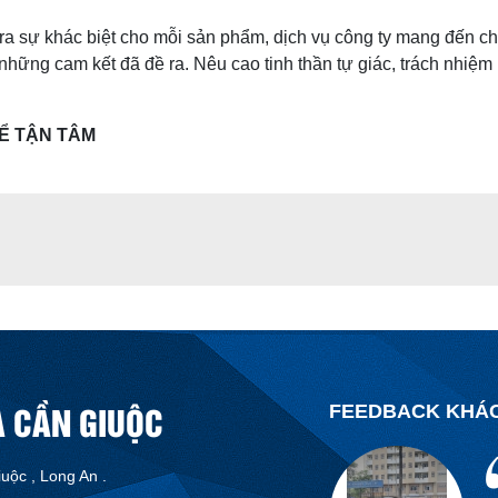
khá tốt , t
ra sự khác biệt cho mỗi sản phẩm, dịch vụ công ty mang đến c
 những cam kết đã đề ra. Nêu cao tinh thần tự giác, trách nhi
ĐỂ TẬN TÂM
T
T
A CẦN GIUỘC
FEEDBACK KHÁ
uộc , Long An .