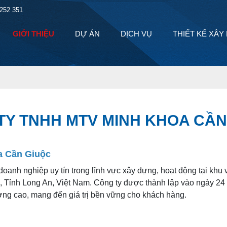
 252 351
GIỚI THIỆU
DỰ ÁN
DỊCH VỤ
THIẾT KẾ XÂ
TY TNHH MTV MINH KHOA CẦN
a Cần Giuộc
doanh nghiệp uy tín trong lĩnh vực xây dựng, hoạt động tại khu vự
ỉnh Long An, Việt Nam. Công ty được thành lập vào ngày 24
ợng cao, mang đến giá trị bền vững cho khách hàng.