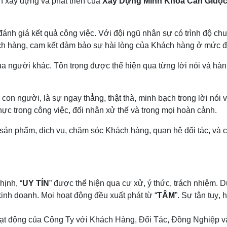
ình xây dựng và phát triển của
Xây Dựng Minh Khoa Cần Giuộ
 đánh giá kết quả công việc. Với đội ngũ nhân sự có trình độ c
hách hàng, cam kết đảm bảo sự hài lòng của Khách hàng ở mức đ
ủa người khác. Tôn trọng được thể hiện qua từng lời nói và hàn
on người, là sự ngay thẳng, thật thà, minh bạch trong lời nói 
thực trong công việc, đối nhân xử thế và trong mọi hoàn cảnh.
 sản phẩm, dịch vụ, chăm sóc Khách hàng, quan hệ đối tác, và
Cảm ơ
đẹp, 
hịnh, “
UY TÍN
” được thể hiện qua cư xử, ý thức, trách nhiệm.
A
kinh doanh. Mọi hoạt động đều xuất phát từ “
TÂM
”. Sự tận tuỵ, 
Tô
oạt động của Công Ty với Khách Hàng, Đối Tác, Đồng Nghiệp v
Tôi cảm thấ