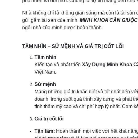
phát triển và đổi mới. Chúng tôi tự tin mang đến ch
Nhà không chỉ là không gian sống mà còn là tài sản c
gửi gắm tài sản của mình.
MINH KHOA CẦN GIUỘ
ngôi nhà của mình được hoàn thành.
TẦM NHÌN – SỨ MỆNH VÀ GIÁ TRỊ CỐT LÕI
Tầm nhìn
Kiến tạo và phát triển
Xây Dựng Minh Khoa C
Việt Nam.
Sứ mệnh
Mang những giá trị khác biệt và tốt nhất đến v
doanh, trong suốt quá trình xây dựng và phát 
tính thẩm mỹ cao và chi phí hợp lý nhất. Cam k
Giá trị cốt lõi
Tận tâm:
Hoàn thành mọi việc với hết khả năng,