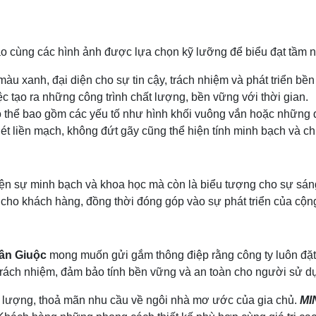
cùng các hình ảnh được lựa chọn kỹ lưỡng để biểu đạt tầm nh
àu xanh, đại diện cho sự tin cậy, trách nhiệm và phát triển b
ệc tạo ra những công trình chất lượng, bền vững với thời gian.
có thể bao gồm các yếu tố như hình khối vuông vắn hoặc những
 liền mạch, không đứt gãy cũng thể hiện tính minh bạch và chí
iện sự minh bạch và khoa học mà còn là biểu tượng cho sự sán
g cho khách hàng, đồng thời đóng góp vào sự phát triển của cộn
ần Giuộc
mong muốn gửi gắm thông điệp rằng công ty luôn đặt 
trách nhiệm, đảm bảo tính bền vững và an toàn cho người sử d
t lượng, thoả mãn nhu cầu về ngôi nhà mơ ước của gia chủ.
MI