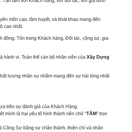
c
. Tận tâm với Khách hàng, với đối tác, với gia đình
huyên môn cao, tâm huyết, và khát khao mang đến
ộ cao nhất.
h động: Tôn trọng Khách hàng, Đối tác, cộng sự, gia
và hành vi. Toàn thể cán bộ nhân viên của
Xây Dựng
TRƯỜNG ABC
Đại diện trường mầm non ABC
 chất lượng nhân sự nhằm mang đến sự hài lòng nhất
n Minh Khoa Cần Giuộc, Xây dựng một ngôi trường
sang trọng
 Dựa trên sự đánh giá của Khách Hàng.
NH KỲ
hết mình là hai yếu tố hình thành nên chữ “
TÂM
” trọn
i cảm thấy hài lòng khi sử dụng dịch vụ tại đây .
à Cộng Sự bằng sự chân thành, thiện chí và nhân
y hài lòng khi sử dụng dịch vụ tại đây . dịch vụ