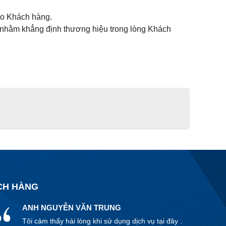
ôi an tâm khi sử dụng tại đây .
ho Khách hàng.
ệm nhằm khẳng định thương hiệu trong lòng Khách
CHỦ ĐẦU TƯ: ANH VIỆT
Tôi cảm thấy hài lòng khi sử dụng dịch vụ tại đây .
hiết kế đúng nhu cầu , sử dụng dịch vụ khá an tâm .
ANH NGUYỄN VĂN TRUNG
Tôi cảm thấy hài lòng khi sử dụng dịch vụ tại đây .
hiết kế đúng nhu cầu , sử dụng dịch vụ khá an tâm .
CH HÀNG
TRƯỜNG ABC
Đại diện trường mầm non ABC