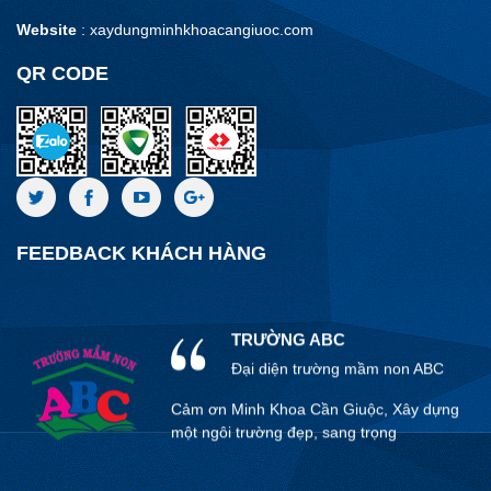
dịch vụ tại đây .
Website
: xaydungminhkhoacangiuoc.com
Thiết kế đúng nhu cầu , sử dụng dịch vụ
khá an tâm .
QR CODE
ANH NGUYỄN VĂN TRUNG
Tôi cảm thấy hài lòng khi sử dụng
dịch vụ tại đây .
Thiết kế đúng nhu cầu , sử dụng dịch vụ
khá an tâm .
FEEDBACK KHÁCH HÀNG
TRƯỜNG ABC
Đại diện trường mầm non ABC
Cảm ơn Minh Khoa Cần Giuộc, Xây dựng
một ngôi trường đẹp, sang trọng
ANH KỲ