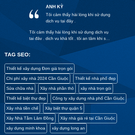
Tôi cảm thấy hài lòng khi sử dụng
dịch vụ tại đây .
Tôi cảm thấy hài lòng khi sử dụng dịch vụ
tại đây . dịch vụ khá tốt , tôi an tâm khi sử
dụng tại đây .
CHỦ ĐẦU TƯ: ANH VIỆT
Tôi cảm thấy hài lòng khi sử dụng
TAG SEO:
dịch vụ tại đây .
Thiết kế xây dựng Đơn giá trọn gói
Thiết kế đúng nhu cầu , sử dụng dịch vụ
khá an tâm .
Chi phí xây nhà 2024 Cần Giuộc
Thiết kế nhà phố đẹp
Sửa chữa nhà
Xây nhà phần thô
xây nhà trọn gói
ANH NGUYỄN VĂN TRUNG
Thiết kế biệt thự đẹp
Công ty xây dựng nhà phố Cần Giuộc
Tôi cảm thấy hài lòng khi sử dụng
dịch vụ tại đây .
Xây nhà tiền chế
Xây biệt thự quận 5
Thiết kế đúng nhu cầu , sử dụng dịch vụ
Xây Nhà Tằm Lâm Đồng
Xây nhà giá rẻ tại Cần Giuộc
khá an tâm .
xây dựng minh khoa
xây dựng long an