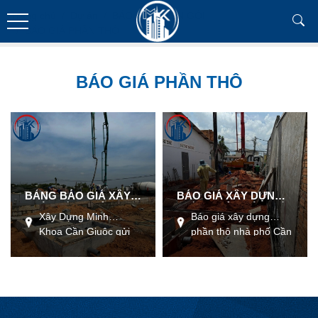
Trang chủ
Dự án
BÁO GIÁ TRỌN GÓI
BÁO GIÁ PHẦN THÔ
BÁO GIÁ PHẦN THÔ
BẢNG BÁO GIÁ XÂY
BÁO GIÁ XÂY DỰNG
NHÀ PHẦN THÔ
PHẦN THÔ NHÀ PHỐ
Xây Dựng Minh
Báo giá xây dựng
CẦN GIUỘC
Khoa Cần Giuộc gửi
phần thô nhà phố Cần
đến quý khách hàng
Giuộc - trong quá trình
bảng báo giá xây nhà
xây dựng ngôi nhà mơ
phần thô mới nhất.
ước, việc lên kế hoạch
Cảm ơn Quý vị đã
và tính toán chi phí là
quan tâm tới Xây
bước quan trọng giúp