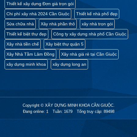
Thiết kế xây dựng Đơn giá trọn gói
Tôi cảm thấy hài lòng khi sử dụng dịch vụ
tại đây . dịch vụ khá tốt , tôi an tâm khi sử
Chi phí xây nhà 2024 Cần Giuộc
Thiết kế nhà phố đẹp
dụng tại đây .
Sửa chữa nhà
Xây nhà phần thô
xây nhà trọn gói
CHỦ ĐẦU TƯ: ANH VIỆT
Thiết kế biệt thự đẹp
Công ty xây dựng nhà phố Cần Giuộc
Tôi cảm thấy hài lòng khi sử dụng
dịch vụ tại đây .
Xây nhà tiền chế
Xây biệt thự quận 5
Thiết kế đúng nhu cầu , sử dụng dịch vụ
Xây Nhà Tằm Lâm Đồng
Xây nhà giá rẻ tại Cần Giuộc
khá an tâm .
xây dựng minh khoa
xây dựng long an
ANH NGUYỄN VĂN TRUNG
Tôi cảm thấy hài lòng khi sử dụng
dịch vụ tại đây .
Thiết kế đúng nhu cầu , sử dụng dịch vụ
Copyright © XÂY DỰNG MINH KHOA CẦN GIUỘC.
khá an tâm .
Đang online: 1
Tuần: 1679
Tổng truy cập: 89498