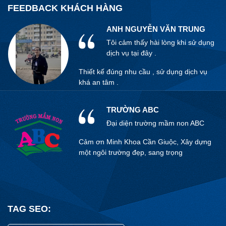
khá an tâm .
FEEDBACK KHÁCH HÀNG
Việc lựa chọn đơn vị
thi cong xây dựng nhà
ANH NGUYỄN VĂN TRUNG
phần thô uy tín, đơn
giá cạnh tranh cũng
Tôi cảm thấy hài lòng khi sử dụng
đòi hỏi quý khách
dịch vụ tại đây .
hàng cần tìm hiểu rõ
Thiết kế đúng nhu cầu , sử dụng dịch vụ
hơn về quy trình thi
khá an tâm .
công, vật tư thô gồm
những gì, công tác thi
công phần thô bao
TRƯỜNG ABC
gồm những gì. Từ đó
Đại diện trường mầm non ABC
có những kiến thức cơ
bản tìm hiểu những
Cảm ơn Minh Khoa Cần Giuộc, Xây dựng
nhà thầu xây dựng uy
một ngôi trường đẹp, sang trọng
tín.
ANH KỲ
Tôi cảm thấy hài lòng khi sử dụng
TAG SEO:
dịch vụ tại đây .